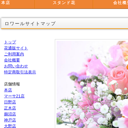
本店
スタンド花
会社概
ロワールサイトマップ
トップ
花通販サイト
ご利用案内
会社概要
お問い合わせ
特定商取引法表示
店舗情報
本店
マーサ21店
日野店
正木店
鵜沼店
神戸店
大野店